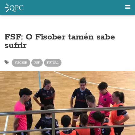
FSF: O Fisober tamén sabe
sufrir
FISOBER
FSF
FUTSAL