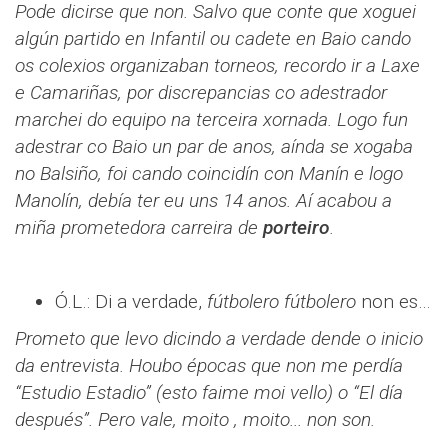
Pode dicirse que non. Salvo que conte que xoguei
algún partido en Infantil ou cadete en Baio cando
os colexios organizaban torneos, recordo ir a Laxe
e Camariñas, por discrepancias co adestrador
marchei do equipo na terceira xornada. Logo fun
adestrar co Baio un par de anos, aínda se xogaba
no Balsiño, foi cando coincidín con Manín e logo
Manolín, debía ter eu uns 14 anos. Aí acabou a
miña prometedora carreira de
porteiro
.
Ó.L.: Di a verdade,
fútbolero
fútbolero
non es…
Prometo que levo dicindo a verdade dende o inicio
da entrevista. Houbo épocas que non me perdía
“Estudio Estadio” (esto faime moi vello) o “El día
después”. Pero vale, moito , moito... non son.