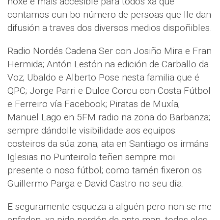
hoxe é máis accesible para todos xa que
contamos cun bo número de persoas que lle dan
difusión a traves dos diversos medios dispoñibles.
Radio Nordés Cadena Ser con Josiño Mira e Fran
Hermida; Antón Lestón na edición de Carballo da
Voz; Ubaldo e Alberto Pose nesta familia que é
QPC; Jorge Parri e Dulce Corcu con Costa Fútbol
e Ferreiro vía Facebook; Piratas de Muxía;
Manuel Lago en 5FM radio na zona do Barbanza;
sempre dándolle visibilidade aos equipos
costeiros da súa zona; ata en Santiago os irmáns
Iglesias no Punteirolo teñen sempre moi
presente o noso fútbol; como tamén fixeron os
Guillermo Parga e David Castro no seu día.
E seguramente esqueza a alguén pero non se me
enfaden, xa pido perdón de ante man, todos eles