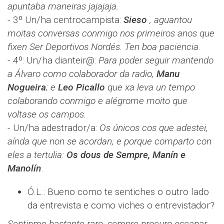
apuntaba maneiras jajajaja.
- 3º Un/ha centrocampista:
Sieso
, aguantou
moitas conversas conmigo nos primeiros anos que
fixen Ser Deportivos Nordés. Ten boa paciencia
.
- 4º: Un/ha dianteir@:
Para poder seguir mantendo
a Álvaro como colaborador da radio,
Manu
Nogueira
; e
Leo Picallo
que xa leva un tempo
colaborando conmigo e alégrome moito que
voltase os campos.
- Un/ha adestrador/a:
Os únicos cos que adestei,
aínda que non se acordan, e porque comparto con
eles a tertulia:
Os dous de Sempre, Manín e
Manolín
.
Ó.L.: Bueno como te sentiches o outro lado
da entrevista e como viches o entrevistador?
Sentinme bastante raro, sempre procuro escapar