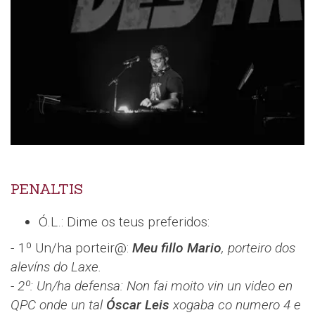
PENALTIS
Ó.L.: Dime os teus preferidos:
- 1º Un/ha porteir@:
Meu fillo Mario
, porteiro dos
alevíns do Laxe.
- 2º: Un/ha defensa: Non fai moito vin un video en
QPC onde un tal
Óscar Leis
xogaba co numero 4 e