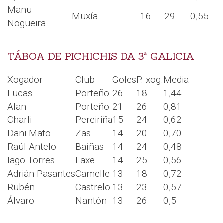
Manu
Muxía
16
29
0,55
Nogueira
TÁBOA DE PICHICHIS DA 3ª GALICIA
Xogador
Club
Goles
P. xog.
Media
Lucas
Porteño
26
18
1,44
Alan
Porteño
21
26
0,81
Charli
Pereiriña
15
24
0,62
Dani Mato
Zas
14
20
0,70
Raúl Antelo
Baíñas
14
24
0,48
Iago Torres
Laxe
14
25
0,56
Adrián Pasantes
Camelle
13
18
0,72
Rubén
Castrelo
13
23
0,57
Álvaro
Nantón
13
26
0,5