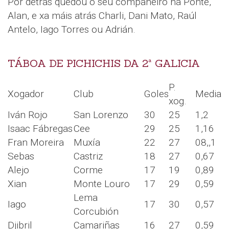
Por detrás quedou o seu compañeiro na Ponte,
Alan, e xa máis atrás Charli, Dani Mato, Raúl
Antelo, Iago Torres ou Adrián.
TÁBOA DE PICHICHIS DA 2ª GALICIA
P.
Xogador
Club
Goles
Media
xog.
Iván Rojo
San Lorenzo
30
25
1,2
Isaac Fábregas
Cee
29
25
1,16
Fran Moreira
Muxía
22
27
08,,1
Sebas
Castriz
18
27
0,67
Alejo
Corme
17
19
0,89
Xian
Monte Louro
17
29
0,59
Lema
Iago
17
30
0,57
Corcubión
Djibril
Camariñas
16
27
0,59