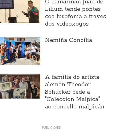
O camariñán Juan de
Lilium tende pontes
coa lusofonía a través
dos videoxogos
Nemiña Concilia
A familia do artista
alemán Theodor
Schücker cede a
"Colección Malpica"
ao concello malpicán