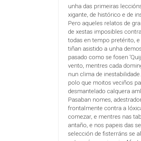
unha das primeiras lección
xigante, de histórico e de i
Pero aqueles relatos de gr
de xestas imposibles contra
todas en tempo pretérito, 
tiñan asistido a unha demo
pasado como se fosen 'Qui
vento, mentres cada domingo
nun clima de inestabilidade
polo que moitos veciños pas
desmantelado calquera ambi
Pasaban nomes, adestrador
frontalmente contra a lóxi
comezar, e mentres nas ta
antaño, e nos papeis das se
selección de fisterráns se a