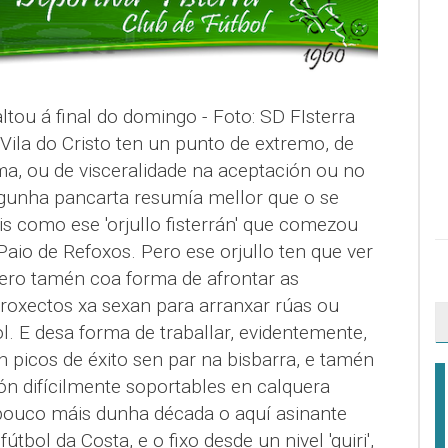
ltou á final do domingo - Foto: SD FIsterra
Vila do Cristo ten un punto de extremo, de
ma, ou de visceralidade na aceptación ou no
ngunha pancarta resumía mellor que o se
s como ese 'orjullo fisterrán' que comezou
aio de Refoxos. Pero ese orjullo ten que ver
ero tamén coa forma de afrontar as
proxectos xa sexan para arranxar rúas ou
. E desa forma de traballar, evidentemente,
 picos de éxito sen par na bisbarra, e tamén
ón difícilmente soportables en calquera
pouco máis dunha década o aquí asinante
tbol da Costa, e o fixo desde un nivel 'guiri',