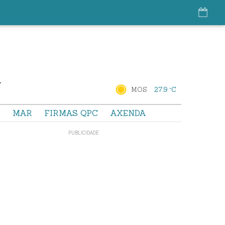
MOS
27.9 °C
S
MAR
FIRMAS QPC
AXENDA