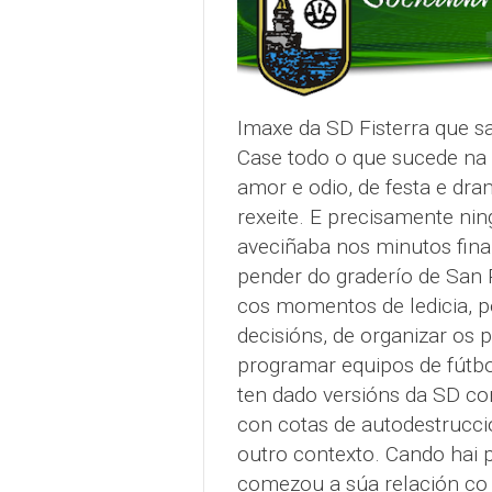
Imaxe da SD Fisterra que sa
Case todo o que sucede na 
amor e odio, de festa e dra
rexeite. E precisamente ni
aveciñaba nos minutos finai
pender do graderío de San P
cos momentos de ledicia, p
decisións, de organizar os 
programar equipos de fútbol
ten dado versións da SD con
con cotas de autodestrucci
outro contexto. Cando hai 
comezou a súa relación co fú