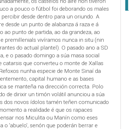
unadamente, os castelos no aire non tiveron
ouco a pouco o fútbol foi deborando os males
percibir desde dentro para un oriundo. A
re desde un punto de alabanza á raza e á
o ao punto de partida, ao da grandeza, ao
 e premillenials vivíramos nunca in situ (nin
antes do actual plantel). O pasado ano a SD
ta, e o pasado domingo a súa masa social
 catarsis que converteu o monte de Xallas
 Refoxos nunha especie de Monte Sinaí da
 sentemento, capital humano e as bases
ica se manteña na dirección correcta. Polo
 de dirixir un timón volátil anunciou a súa
s dos novos ídolos tamén teñen comunicado
momento a realidade é que os rapaces
 pensar nos Miculita ou Manín como eses
a o 'abuelo', senón que poderán berrar e