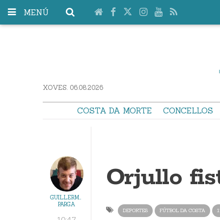
MENÚ
XOVES. 06.08.2026
COSTA DA MORTE
CONCELLOS
Orjullo fi
GUILLERMO
PARGA
DEPORTES
FÚTBOL DA COSTA
1
10:47