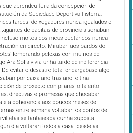
s que aprendeu foi a da concepción de
nstitución da Sociedade Deportiva Fisterra.
andes tardes. de xogadores nunca igualados e
 xigantes de capitais de provinciais sonaban
e incluso moitos dos meus coetáneos nunca
stración en directo. Miraban aos bardos do
jotes' lembrando pelexas con muíños de
 Ara Solis vivía unha tarde de indiferencia
. De evitar o desastre total encargábase algo
aban por caixa ano tras ano, e tiña
ción de proxecto con pilares: o talento.
es, directivas e promesas que chocaban
ca e a coherencia aos poucos meses de
bernas entre semana voltaban os contos de
rvilletas se fantaseaba cunha suposta
lgún día voltaran todos a casa. desde as