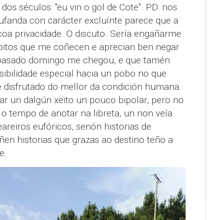
 dos séculos: "eu vin o gol de Cote". PD: nos
fanda con carácter excluínte parece que a
coa privacidade. O discuto. Sería engañarme
itos que me coñecen e aprecian ben negar
o pasado domingo me chegou, e que tamén
ibilidade especial hacia un pobo no que
e disfrutado do mellor da condición humana.
ar un dalgún xeito un pouco bipolar, pero no
o tempo de anotar na libreta, un non veía
eareiros eufóricos, senón historias de
ñen historias que grazas ao destino teño a
e.