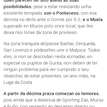
Quen parecen ter dito adeus ás súas
posibilidades
, pese a estar realizando unha
excelente tempada,
son o Ponteceso
, con esa
derrota no derbi ante o Corme por 0-2,
e o Muxía
,
superado en Muros polo once local, que lles
deixa moi lonxe da zona de privilexio.
Na zona tranquila atópanse Baiñas, Cerqueda,
San Lorenzo e pódeselles unir o Malpica. Todos
eles, si non se descoidan nesta xornadas, en
especial os pupilos de Gurita, non deben de ter
ningún problema para ver cumprido o seu
obxectivo de estar presentes, un ano máis, na
Luga da Costa.
A partir da décima praza comezan os temores
,
pois aínda que a distancia de Sporting Zas, Muros
e Buño, con respecto ao descenso directo ou