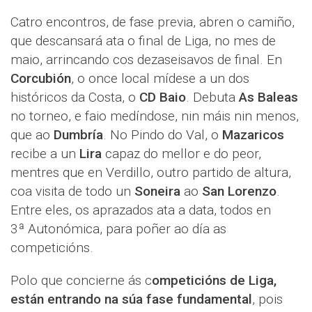
Catro encontros, de fase previa, abren o camiño,
que descansará ata o final de Liga, no mes de
maio, arrincando cos dezaseisavos de final. En
Corcubión
, o once local mídese a un dos
históricos da Costa, o
CD Baio
. Debuta
As Baleas
no torneo, e faio medíndose, nin máis nin menos,
que ao
Dumbría
. No Pindo do Val, o
Mazaricos
recibe a un
Lira
capaz do mellor e do peor,
mentres que en Verdillo, outro partido de altura,
coa visita de todo un
Soneira
ao
San Lorenzo
.
Entre eles, os aprazados ata a data, todos en
3ª Autonómica, para poñer ao día as
competicións.
Polo que concierne ás c
ompeticións de Liga,
están entrando na súa fase fundamental
, pois