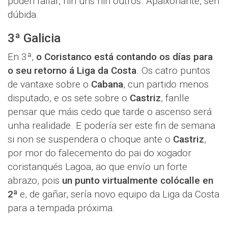
poden fallar, nin uns nin outros. Apaixonante, sen
dúbida.
3ª Galicia
En 3ª,
o Coristanco está contando os días para
o seu retorno á Liga da Costa
. Os catro puntos
de vantaxe sobre o
Cabana
, cun partido menos
disputado, e os sete sobre o
Castriz
, fanlle
pensar que máis cedo que tarde o ascenso será
unha realidade. E podería ser este fin de semana
si non se suspendera o choque ante o
Castriz
,
por mor do falecemento do pai do xogador
coristanqués Lagoa, ao que envío un forte
abrazo, pois
un punto virtualmente colócalle en
2ª
e, de gañar, sería novo equipo da Liga da Costa
para a tempada próxima.