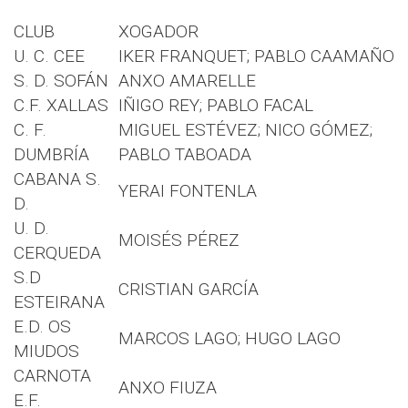
CLUB
XOGADOR
U. C. CEE
IKER FRANQUET; PABLO CAAMAÑO
S. D. SOFÁN
ANXO AMARELLE
C.F. XALLAS
IÑIGO REY; PABLO FACAL
C. F.
MIGUEL ESTÉVEZ; NICO GÓMEZ;
DUMBRÍA
PABLO TABOADA
CABANA S.
YERAI FONTENLA
D.
U. D.
MOISÉS PÉREZ
CERQUEDA
S.D
CRISTIAN GARCÍA
ESTEIRANA
E.D. OS
MARCOS LAGO; HUGO LAGO
MIUDOS
CARNOTA
ANXO FIUZA
E.F.