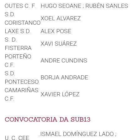
OUTES C. F.
HUGO SEOANE ; RUBÉN SANLES
S.D.
XOEL ALVAREZ
CORISTANCO
LAXE S.D.
ALEX POSE
S. D.
XAVI SUÁREZ
FISTERRA
PORTEÑO
ANDRE CUNDINS
C.F.
S.D.
BORJA ANDRADE
PONTECESO
CAMARIÑAS
XAVIER LÓPEZ
C.F.
CONVOCATORIA DA SUB13
.ISMAEL DOMÍNGUEZ LADO ;
U. C. CEE