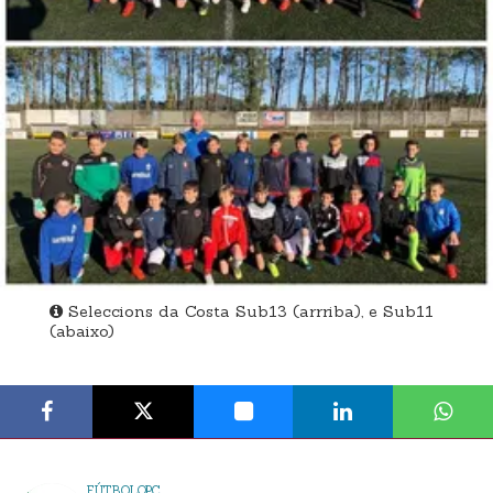
Seleccions da Costa Sub13 (arrriba), e Sub11
(abaixo)
FÚTBOLQPC