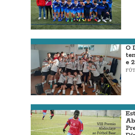
Fútbol da Costa
O 
te
e 
FÚ
Fútbol da Costa
Es
Ab
Pr