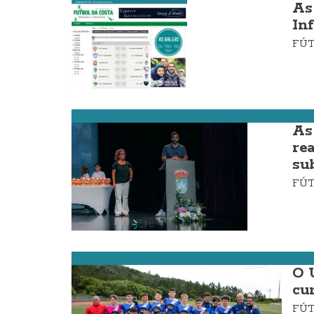
As
In
FÚ
Fútbol da Costa
As
re
su
FÚ
Fútbol da Costa
O 
cu
FÚ