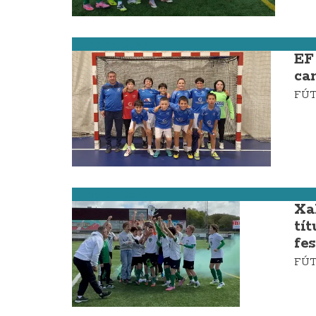
Fútbol da Costa
EF
ca
FÚ
Fútbol da Costa
Xa
tí
fe
FÚ