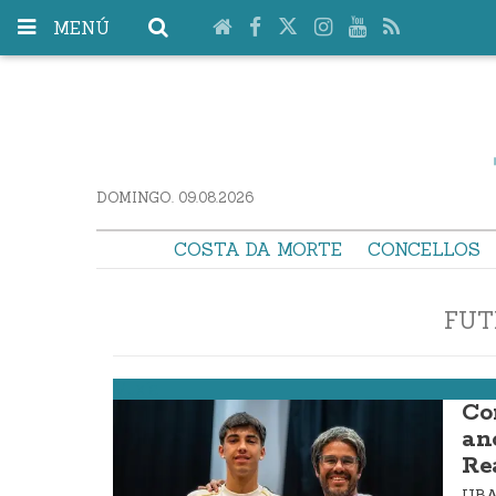
MENÚ
DOMINGO. 09.08.2026
COSTA DA MORTE
CONCELLOS
FUT
Muxía
Co
an
Re
UBA