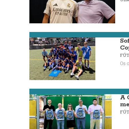
Fútbol da Costa
So
Co
FÚ
Os c
Fútbol da Costa
A 
me
FÚ