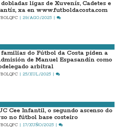
 dobladas ligas de Xuvenís, Cadetes e
fantís, xa en www.futboldacosta.com
TBOLQPC
29/AGO./2025
 familias do Fútbol da Costa piden a
admisión de Manuel Espasandín como
bdelegado arbitral
TBOLQPC
25/XUL./2025
UC Cee Infantil, o segundo ascenso do
rso no fútbol base costeiro
TBOLQPC
17/XUÑO/2025