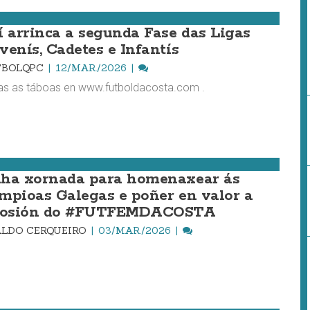
í arrinca a segunda Fase das Ligas
venís, Cadetes e Infantís
TBOLQPC
12/MAR./2026
as as táboas en www.futboldacosta.com .
ha xornada para homenaxear ás
mpioas Galegas e poñer en valor a
losión do #FUTFEMDACOSTA
LDO CERQUEIRO
03/MAR./2026