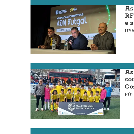
Fútbol da Costa
As
RF
e 
UBA
Fútbol da Costa
As
so
Co
FÚ
Fútbol da Costa