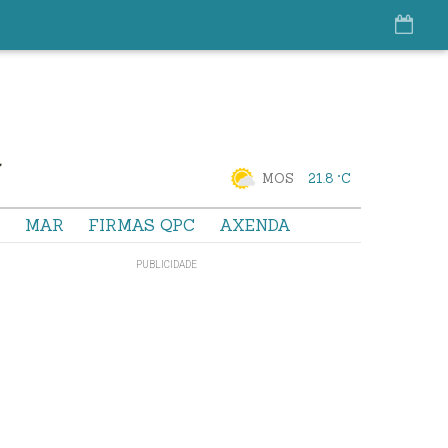
MOS
21.8 °C
S
MAR
FIRMAS QPC
AXENDA