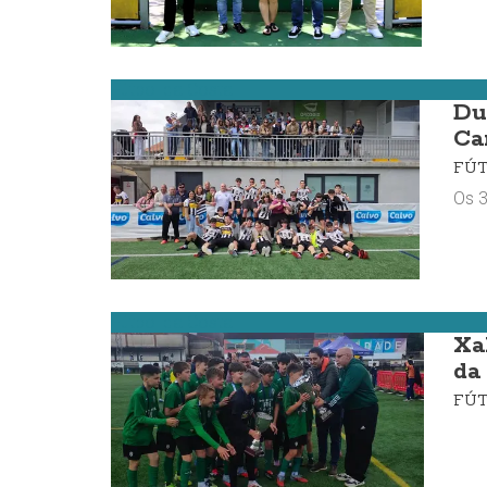
Fútbol da Costa
Du
Ca
FÚ
Os 3
Fútbol da Costa
Xa
da
FÚ