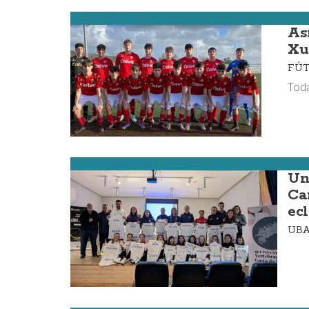
Fútbol da Costa
As
Xu
FÚ
Tod
Fútbol da Costa
Un
Ca
ec
UBA