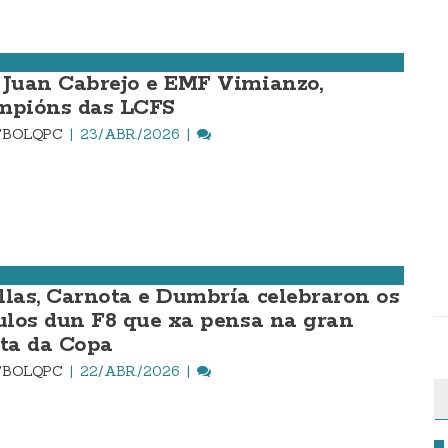
 Juan Cabrejo e EMF Vimianzo,
mpións das LCFS
TBOLQPC
23/ABR./2026
llas, Carnota e Dumbría celebraron os
tulos dun F8 que xa pensa na gran
sta da Copa
TBOLQPC
22/ABR./2026