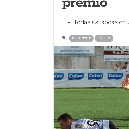
premio
Todas as táboas en
PREFERENTE
CRÓNICA