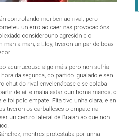
n controlando moi ben ao rival, pero
ometeu un erro ao caer nas provocacións
 colexiado considerouno agresión e o
n man a man, e Eloy, tiveron un par de boas
ador.
ipo acurrucouse algo máis pero non sufría
 hora da segunda, co partido igualado e sen
ro chut do rival envelenábase e se colaba
artir de aí, e malia estar cun home menos, o
 e foi polo empate. Fita tivo unha clara, e en
s tiveron os carballeses o empate na
ser un centro lateral de Braian ao que non
uco.
Sánchez, mentres protestaba por unha