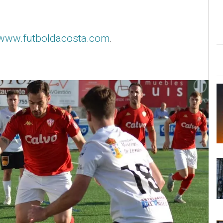
www.futboldacosta.com
.