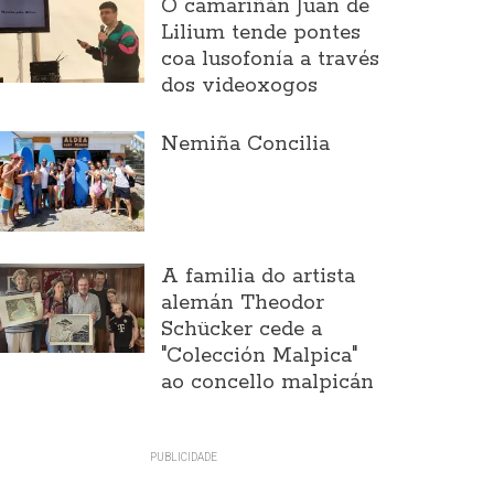
O camariñán Juan de
Lilium tende pontes
coa lusofonía a través
dos videoxogos
Nemiña Concilia
A familia do artista
alemán Theodor
Schücker cede a
"Colección Malpica"
ao concello malpicán