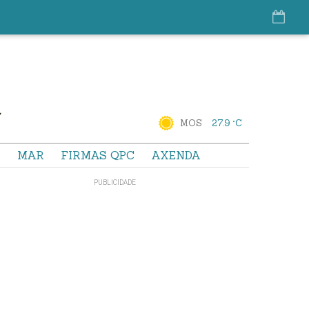
MOS
27.9 °C
S
MAR
FIRMAS QPC
AXENDA