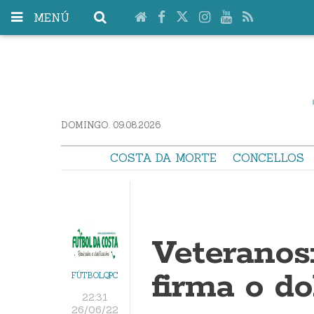
MENÚ
DOMINGO. 09.08.2026
COSTA DA MORTE
CONCELLOS
Veteranos
firma o do
FÚTBOLQPC
22:31
26/06/22