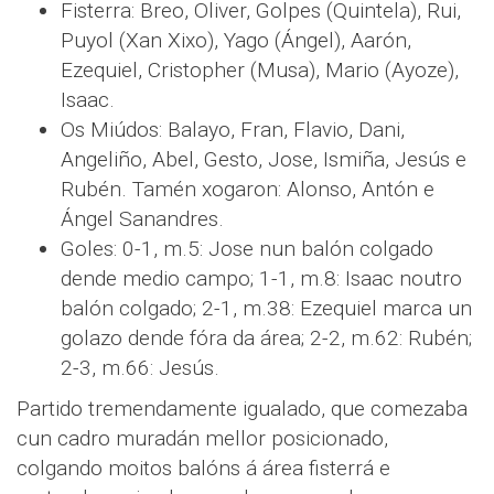
Fisterra: Breo, Oliver, Golpes (Quintela), Rui,
Puyol (Xan Xixo), Yago (Ángel), Aarón,
Ezequiel, Cristopher (Musa), Mario (Ayoze),
Isaac.
Os Miúdos: Balayo, Fran, Flavio, Dani,
Angeliño, Abel, Gesto, Jose, Ismiña, Jesús e
Rubén. Tamén xogaron: Alonso, Antón e
Ángel Sanandres.
Goles: 0-1, m.5: Jose nun balón colgado
dende medio campo; 1-1, m.8: Isaac noutro
balón colgado; 2-1, m.38: Ezequiel marca un
golazo dende fóra da área; 2-2, m.62: Rubén;
2-3, m.66: Jesús.
Partido tremendamente igualado, que comezaba
cun cadro muradán mellor posicionado,
colgando moitos balóns á área fisterrá e