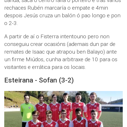
banda, saca o centro falla o porteiro e tras varios
rechaces Rubén marcaría o empate e 4min
despois Jesús cruza un balón ó pao longo e pon
o 2-3.
A partir de aí o Fisterra intentouno pero non
conseguiu crear ocasións (ademais dun par de
remates de Isaac que atrapou ben Balayo) ante
un firme Miúdos, cunha arbitraxe de 10 para os
visitantes e errática para os locais.
Esteirana - Sofan (3-2)