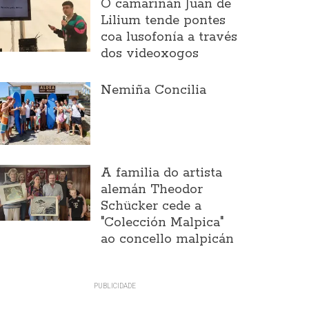
O camariñán Juan de
Lilium tende pontes
coa lusofonía a través
dos videoxogos
Nemiña Concilia
A familia do artista
alemán Theodor
Schücker cede a
"Colección Malpica"
ao concello malpicán