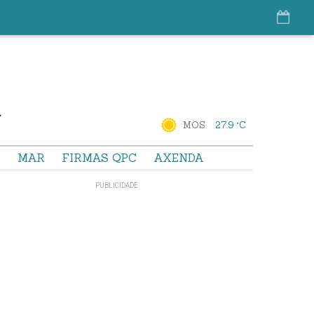
MOS
27.9 °C
S
MAR
FIRMAS QPC
AXENDA