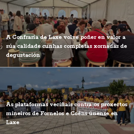
A Confraría de Laxe volve poñer en valor a
súa calidade cunhas completas xornadas de
degustación
As plataformas veciñais contra os proxectos
mineiros de Fornelos e Coéns únense en
Laxe