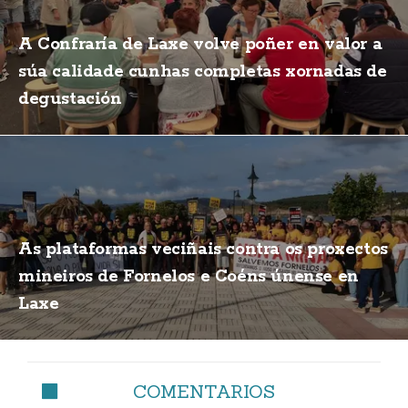
A Confraría de Laxe volve poñer en valor a
súa calidade cunhas completas xornadas de
degustación
As plataformas veciñais contra os proxectos
mineiros de Fornelos e Coéns únense en
Laxe
COMENTARIOS