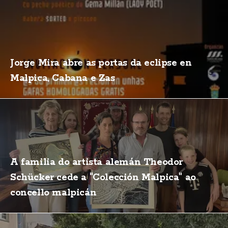
Jorge Mira abre as portas da eclipse en
Malpica, Cabana e Zas
A familia do artista alemán Theodor
Schücker cede a "Colección Malpica" ao
concello malpicán