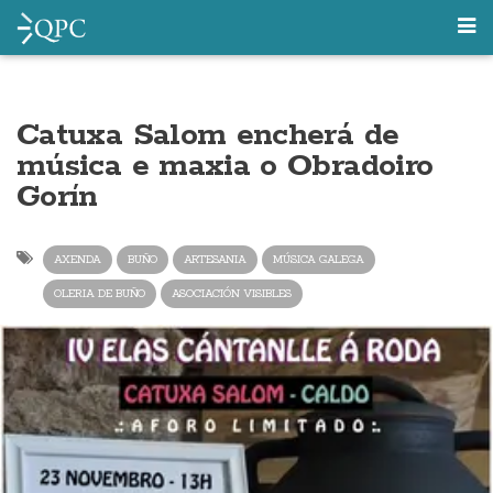
Catuxa Salom encherá de
música e maxia o Obradoiro
Gorín
AXENDA
BUÑO
ARTESANIA
MÚSICA GALEGA
OLERIA DE BUÑO
ASOCIACIÓN VISIBLES