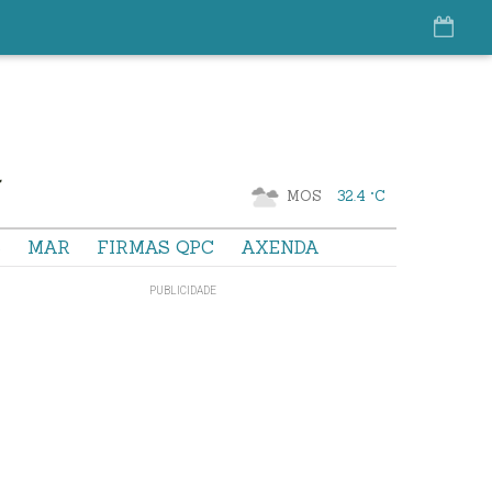
MOS
32.4 °C
S
MAR
FIRMAS QPC
AXENDA