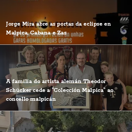
Jorge Mira abre as portas da eclipse en
Malpica, Cabana e Zas
A familia do artista alemán Theodor
Schücker cede a "Colección Malpica" ao
concello malpicán