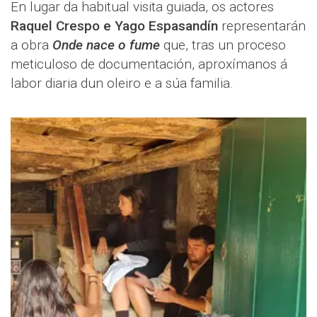
En lugar da habitual visita guiada, os actores
Raquel Crespo e Yago Espasandín
representarán
a obra
Onde nace o fume
que, tras un proceso
meticuloso de documentación, aproxímanos á
labor diaria dun oleiro e a súa familia.