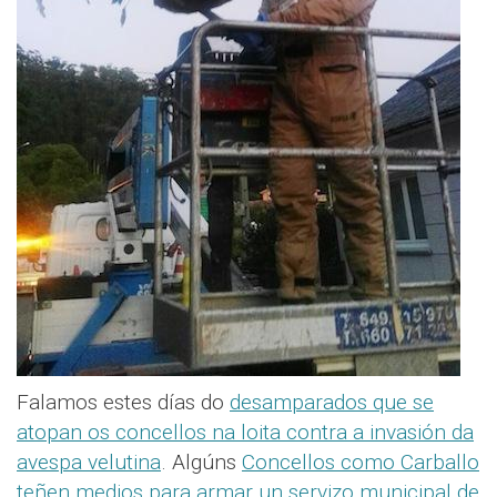
Falamos estes días do
desamparados que se
atopan os concellos na loita contra a invasión da
avespa velutina
. Algúns
Concellos como Carballo
teñen medios para armar un servizo municipal de