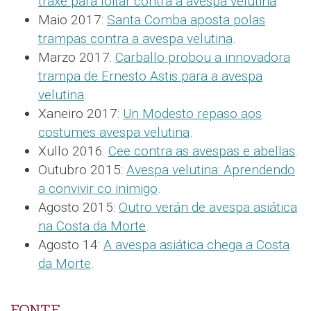
traxe para loitar contra a avespa velutina
.
Maio 2017:
Santa Comba aposta polas
trampas contra a avespa velutina
.
Marzo 2017:
Carballo probou a innovadora
trampa de Ernesto Astis para a avespa
velutina
.
Xaneiro 2017:
Un Modesto repaso aos
costumes avespa velutina
.
Xullo 2016:
Cee contra as avespas e abellas
.
Outubro 2015:
Avespa velutina: Aprendendo
a convivir co inimigo
.
Agosto 2015:
Outro verán de avespa asiática
na Costa da Morte
.
Agosto 14:
A avespa asiática chega a Costa
da Morte
.
FONTE