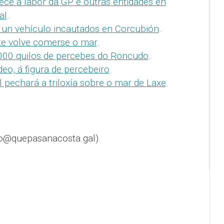
ce a labor da GP e outras entidades en
al
.
e un vehículo incautados en Corcubión
.
te volve comerse o mar
.
000 quilos de percebes do Roncudo
.
o, á figura de percebeiro
.
pechará a triloxía sobre o mar de Laxe
.
o@quepasanacosta.gal).