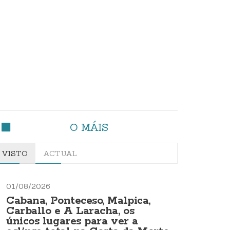
O MÁIS
VISTO
ACTUAL
01/08/2026
Cabana, Ponteceso, Malpica,
Carballo e A Laracha, os
únicos lugares para ver a