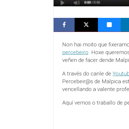
Non hai moito que fixeram
percebeiro
. Hoxe queremos
veñen de facer dende Malpi
A través do canle de
Youtu
Percebeir@s de Malpica está
vencellando a valente profe
Aquí vemos o traballo de p