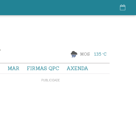
MOS
13.5 °C
S
MAR
FIRMAS QPC
AXENDA