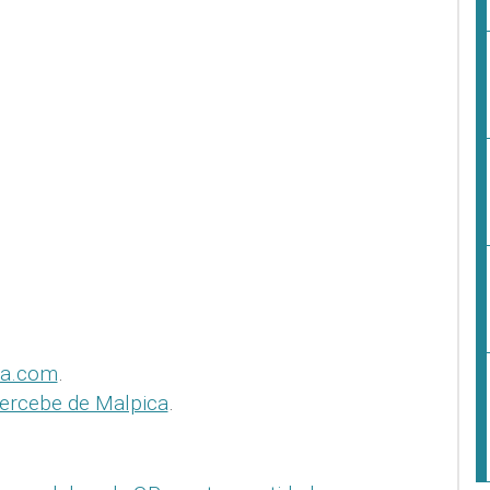
ca.com
.
ercebe de Malpica
.