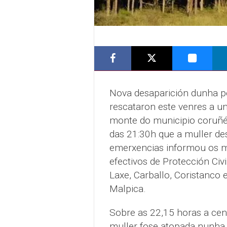
Nova desaparición dunha pe
rescataron este venres a u
monte do municipio coruñés
das 21:30h que a muller des
emerxencias informou os 
efectivos de Protección Civ
Laxe, Carballo, Coristanco 
Malpica.
Sobre as 22,15 horas a cen
muller fose atopada nunha 