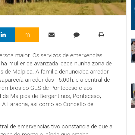
m
rsoa maior. Os servizos de emerxencias
nha muller de avanzada idade nunha zona de
 de Malpica. A familia denunciaba arredor
aparecía arredor das 16:00h, e a central de
membros do GES de Ponteceso e aos
il de Malpica de Bergantiños, Ponteceso,
e A Laracha, así como ao Concello de
tral de emerxencias tivo constancia de que a
zona de monte e, aínda que estaba