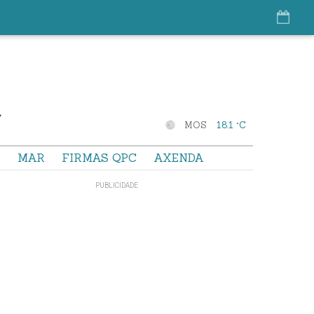
MOS
18.1 °C
S
MAR
FIRMAS QPC
AXENDA