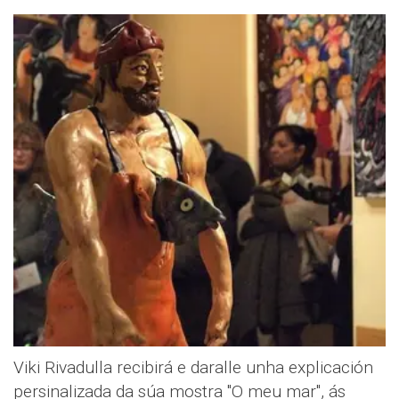
Viki Rivadulla recibirá e daralle unha explicación
persinalizada da súa mostra "O meu mar", ás