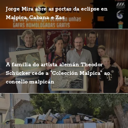
Jorge Mira abre as portas da eclipse en
Malpica, Cabana e Zas
A familia do artista alemán Theodor
Schücker cede a "Colección Malpica" ao
concello malpicán