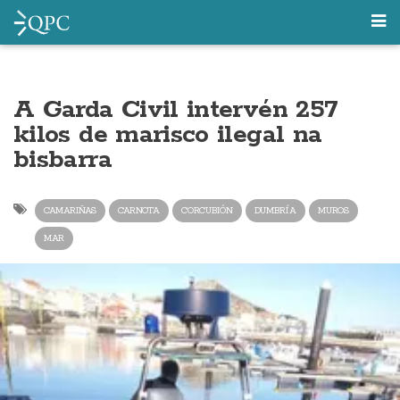
A Garda Civil intervén 257
kilos de marisco ilegal na
bisbarra
CAMARIÑAS
CARNOTA
CORCUBIÓN
DUMBRÍA
MUROS
MAR