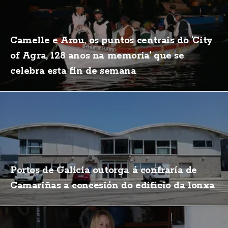
Camelle e Arou, os puntos centrais do 'City
of Agra, 128 anos na memoria' que se
celebra esta fin de semana
Portos de Galicia outorga á confraría de
Camariñas a concesión do edificio da lonxa