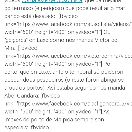
vídeos
coma este de Suso Lista
, que da medida
do fermoso (e perigoso) que pode resultar o mar
cando está desatado. [fbvideo
link="https://www.facebook.com/suso.lista/vide
width="600" height="400" onlyvideo="1"] Ou
"géigeres" en Laxe como nos manda Víctor de
Mira: [fbvideo
link="https://www.facebook.com/victordemira/vi
width="600" height="400" onlyvideo="1"] Por
certo, que en Laxe, ante o temporal só puideron
quedar dous pesqueiros (o resto foron abrigarse
a outros portos). Así estaba segundo nos manda
Abel Gándara: [fbvideo
link="https://www.facebook.com/abel.gandara.5/
width="600" height="400" onlyvideo="1"] As
imaxes do porto de Malpica sempre son
especiais: [fbvideo