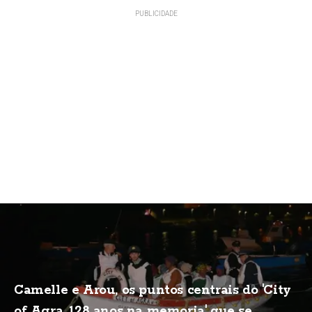
Camelle e Arou, os puntos centrais do 'City
of Agra, 128 anos na memoria' que se