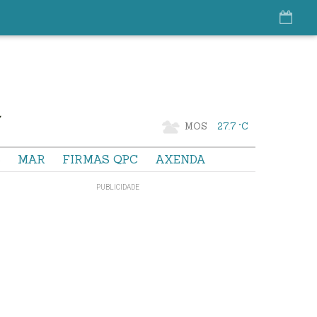
MOS
27.7 °C
S
MAR
FIRMAS QPC
AXENDA