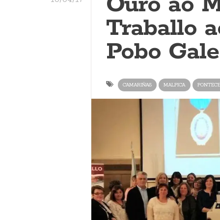
Ouro ao M
Traballo 
Pobo Gal
CAMARIÑAS
MALPICA
PONTEC