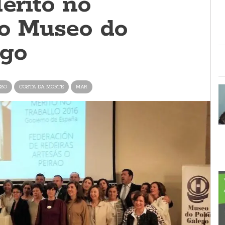
érito no
ao Museo do
ego
ESO
COSTA DA MORTE
MAR