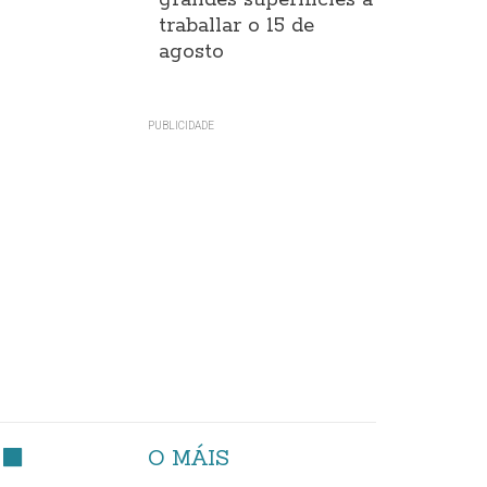
grandes superificies a
traballar o 15 de
agosto
O MÁIS