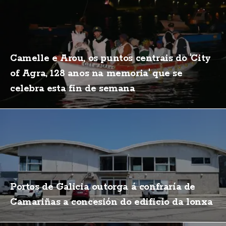
Camelle e Arou, os puntos centrais do 'City
of Agra, 128 anos na memoria' que se
celebra esta fin de semana
Portos de Galicia outorga á confraría de
Camariñas a concesión do edificio da lonxa