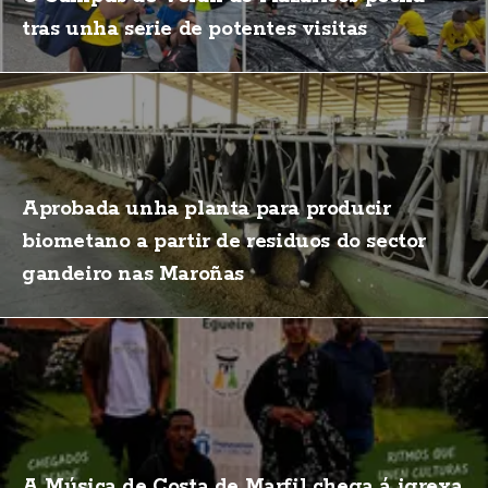
tras unha serie de potentes visitas
Aprobada unha planta para producir
biometano a partir de residuos do sector
gandeiro nas Maroñas
A Música de Costa de Marfil chega á igrexa