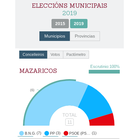
ELECCIÓNS MUNICIPAIS
2019
2015
2019
Municipios
Provincias
Concelleiros
Votos
Pactómetro
Escrutinio:
100
%
MAZARICOS
(6)
TOTAL
11
(7)
(3)
(1)
B.N.G.
PP
PSOE (PSDEG-PSOE)