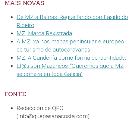
MÁIS NOVAS
De MZ a Baíñas: Regueifando con Fasido do
Ribeiro
.
MZ, Marca Rexistrada
.
A MZ, xa nos mapas peninsular e europeo
de turismo de autocaravanas
.
MZ: A Gandeiría como forma de identidade
.
El@s son Mazaricos: “Queremos que a MZ
se coñeza en toda Galicia”
FONTE
Redacción de QPC
(info@quepasanacosta.com).