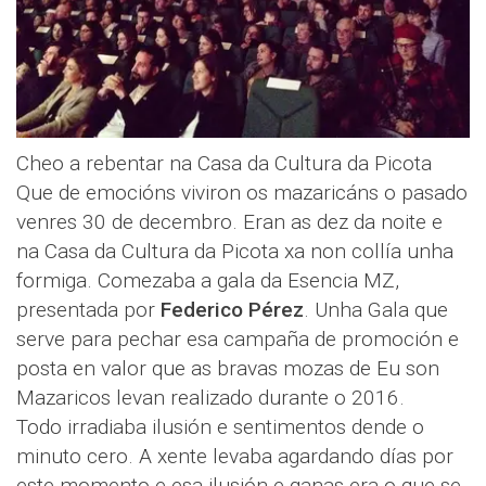
Cheo a rebentar na Casa da Cultura da Picota
Que de emocións viviron os mazaricáns o pasado
venres 30 de decembro. Eran as dez da noite e
na Casa da Cultura da Picota xa non collía unha
formiga. Comezaba a gala da Esencia MZ,
presentada por
Federico Pérez
. Unha Gala que
serve para pechar esa campaña de promoción e
posta en valor que as bravas mozas de Eu son
Mazaricos levan realizado durante o 2016.
Todo irradiaba ilusión e sentimentos dende o
minuto cero. A xente levaba agardando días por
este momento e esa ilusión e ganas era o que se