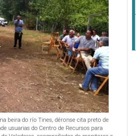
na beira do río Tines, déronse cita preto de
de usuarias do Centro de Recursos para