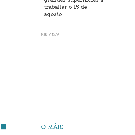
grandes superificies a
traballar o 15 de
agosto
O MÁIS