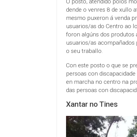
O posto, atendido polos mo
dende o venres 8 de xullo a
mesmo puxeron á venda pro
usuarios/as do Centro ao l
foron algúns dos produtos 
usuarios/as acompañados po
o seu traballo.
Con este posto o que se pr
persoas con discapacidade 
en marcha no centro na pro
das persoas con discapacid
Xantar no Tines