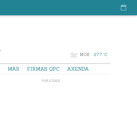
MOS
27.7 °C
S
MAR
FIRMAS QPC
AXENDA