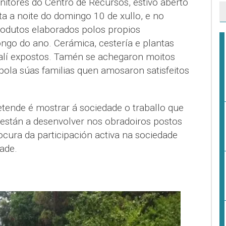
nitores do Centro de Recursos, estivo aberto
ta a noite do domingo 10 de xullo, e no
dutos elaborados polos propios
ongo do ano. Cerámica, cestería e plantas
alí expostos. Tamén se achegaron moitos
la súas familias quen amosaron satisfeitos
etende é mostrar á sociedade o traballo que
están a desenvolver nos obradoiros postos
cura da participación activa na sociedade
ade.