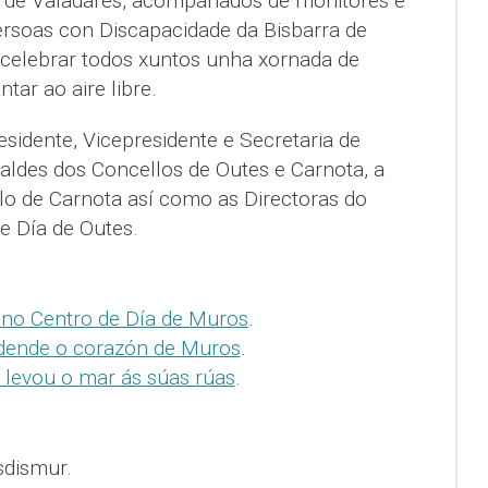
 de Valadares, acompañados de monitores e
rsoas con Discapacidade da Bisbarra de
elebrar todos xuntos unha xornada de
tar ao aire libre.
idente, Vicepresidente e Secretaria de
ldes dos Concellos de Outes e Carnota, a
lo de Carnota así como as Directoras do
e Día de Outes.
 no Centro de Día de Muros
.
 dende o corazón de Muros
.
levou o mar ás súas rúas
.
sdismur.