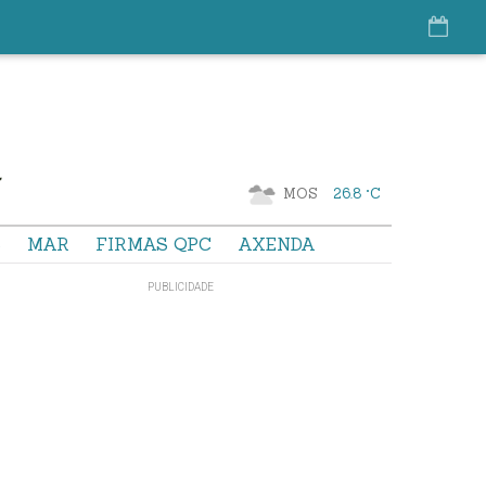
MOS
26.8 °C
S
MAR
FIRMAS QPC
AXENDA