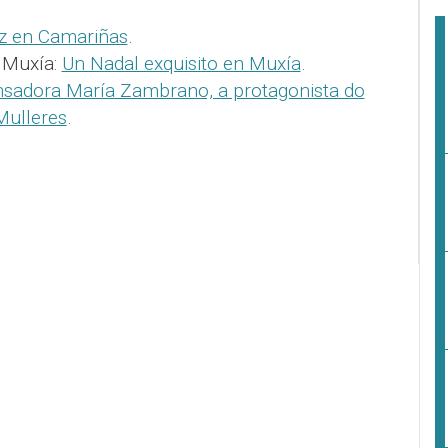
oz en Camariñas
.
 Muxía:
Un Nadal exquisito en Muxía
.
nsadora María Zambrano, a protagonista do
Mulleres
.