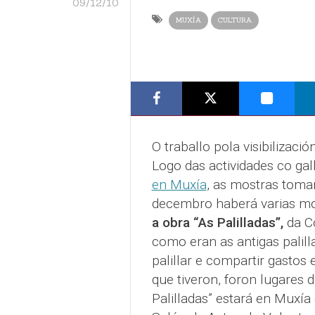
09/12/10
MUXÍA
CULTURA
O traballo pola visibilizaci
Logo das actividades co ga
en Muxía
, as mostras toma
decembro haberá varias mos
a obra “As Palilladas”,
da C
como eran as antigas palill
palillar e compartir gasto
que tiveron, foron lugares d
Palilladas” estará en Muxí