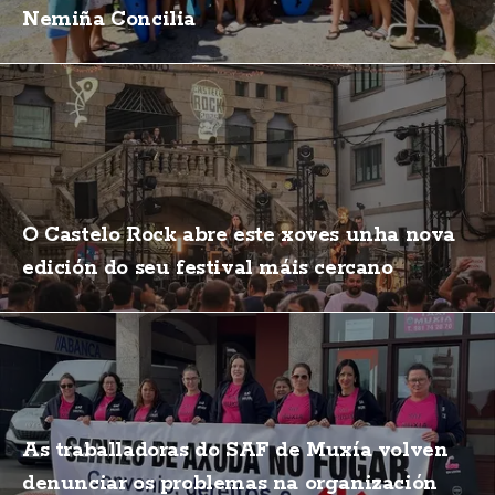
Nemiña Concilia
O Castelo Rock abre este xoves unha nova
edición do seu festival máis cercano
As traballadoras do SAF de Muxía volven
denunciar os problemas na organización