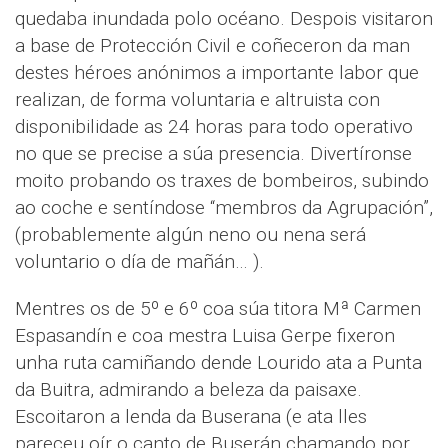
quedaba inundada polo océano. Despois visitaron
a base de Protección Civil e coñeceron da man
destes héroes anónimos a importante labor que
realizan, de forma voluntaria e altruista con
disponibilidade as 24 horas para todo operativo
no que se precise a súa presencia. Divertíronse
moito probando os traxes de bombeiros, subindo
ao coche e sentíndose “membros da Agrupación”,
(probablemente algún neno ou nena será
voluntario o día de mañán… ).
Mentres os de 5º e 6º coa súa titora Mª Carmen
Espasandín e coa mestra Luisa Gerpe fixeron
unha ruta camiñando dende Lourido ata a Punta
da Buitra, admirando a beleza da paisaxe.
Escoitaron a lenda da Buserana (e ata lles
pareceu oír o canto de Buserán chamando por