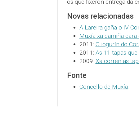
os que fixeron entrega da c
Novas relacionadas
A Lareira gaña o IV C
Muxía xa camiña cara 
2011:
O iogurín do Co
2011:
As 11 tapas que
2009:
Xa corren as ta
Fonte
Concello de Muxía
.