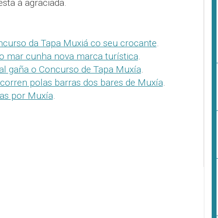
esta á agraciada.
oncurso da Tapa Muxiá co seu crocante
.
o mar cunha nova marca turística
.
ral gaña o Concurso de Tapa Muxía
.
 corren polas barras dos bares de Muxía
.
pas por Muxía
.