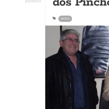
dos Pinch
21/02/13
MUXÍA