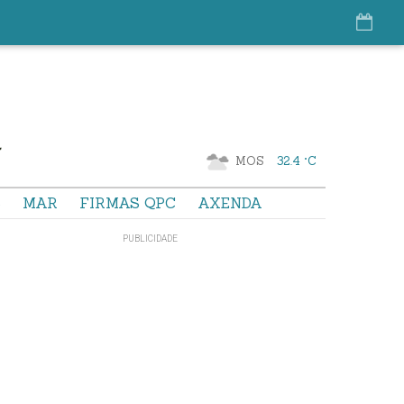
MOS
32.4 °C
S
MAR
FIRMAS QPC
AXENDA