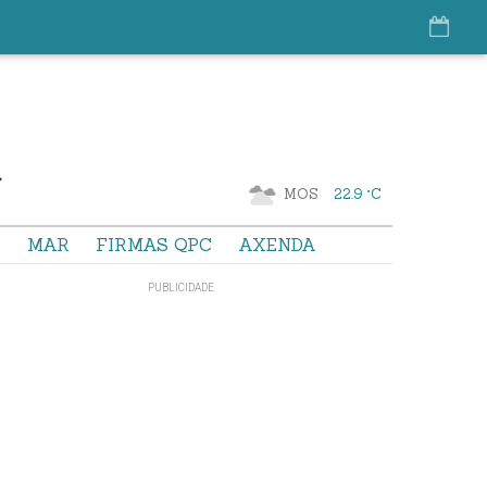
MOS
22.9 °C
S
MAR
FIRMAS QPC
AXENDA