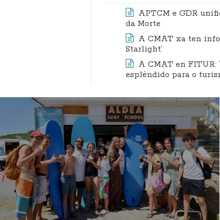
APTCM e GDR unifica
da Morte
A CMAT xa ten info
Starlight’
A CMAT en FITUR: “
espléndido para o turis