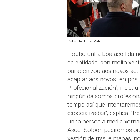
Foto de Luís Polo
Houbo unha boa acollida no
da entidade, con moita xent
parabenizou aos novos activ
adaptar aos novos tempos: "
Profesionalización", insist
ningún da somos profesiona
tempo así que intentaremos
especializadas", explica. "
unha persoa a media xornad
Asoc. Solpor; pediremos o
xestión de rrss, e mapas, no