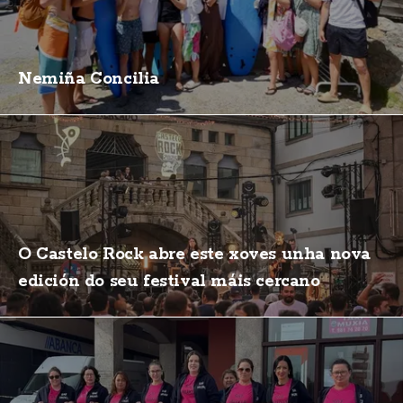
Nemiña Concilia
O Castelo Rock abre este xoves unha nova
edición do seu festival máis cercano