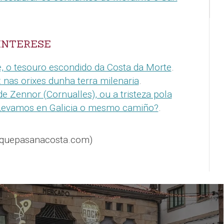
INTERESE
 o tesouro escondido da Costa da Morte
.
 nas orixes dunha terra milenaria
.
de Zennor (Cornualles), ou a tristeza pola
¿Levamos en Galicia o mesmo camiño?
.
@quepasanacosta.com)