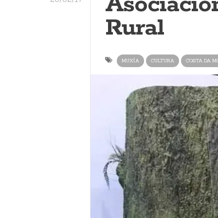
Asociació
Rural
MUXÍA
CULTURA
COSTA DA M