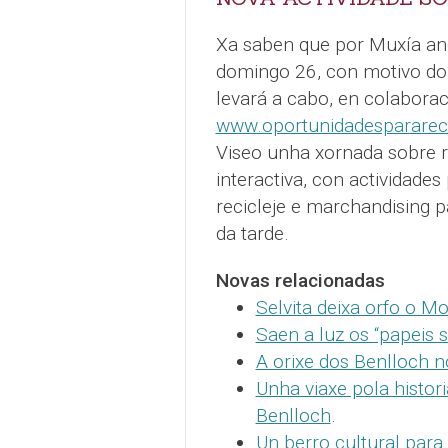
Xa saben que por Muxía and
domingo 26, con motivo do 
levará a cabo, en colabora
www.oportunidadesparareci
Viseo unha xornada sobre re
interactiva, con actividades
recicleje e marchandising 
da tarde.
Novas relacionadas
Selvita deixa orfo o M
Saen a luz os “papeis
A orixe dos Benlloch n
Unha viaxe pola histo
Benlloch
.
Un berro cultural par