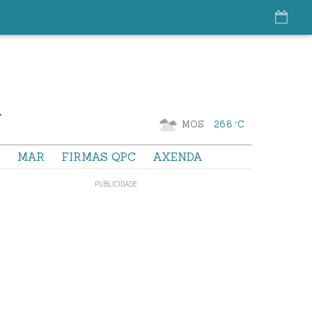
MOS
26.8 °C
S
MAR
FIRMAS QPC
AXENDA