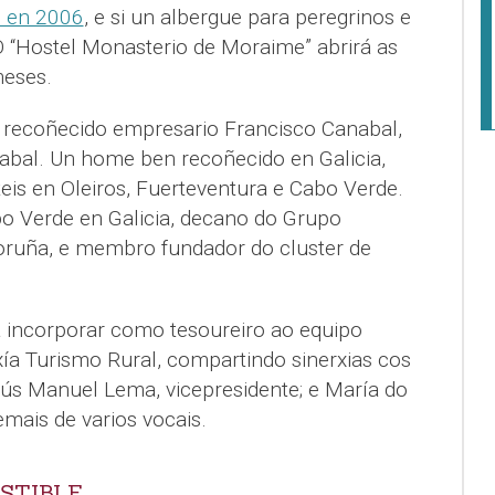
n en 2006
, e si un albergue para peregrinos e
O “Hostel Monasterio de Moraime” abrirá as
meses.
o recoñecido empresario Francisco Canabal,
bal. Un home ben recoñecido en Galicia,
eis en Oleiros, Fuerteventura e Cabo Verde.
o Verde en Galicia, decano do Grupo
oruña, e membro fundador do cluster de
 incorporar como tesoureiro ao equipo
xía Turismo Rural, compartindo sinerxias cos
esús Manuel Lema, vicepresidente; e María do
emais de varios vocais.
STIBLE