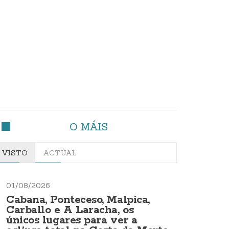
O MÁIS
VISTO
ACTUAL
01/08/2026
Cabana, Ponteceso, Malpica,
Carballo e A Laracha, os
únicos lugares para ver a