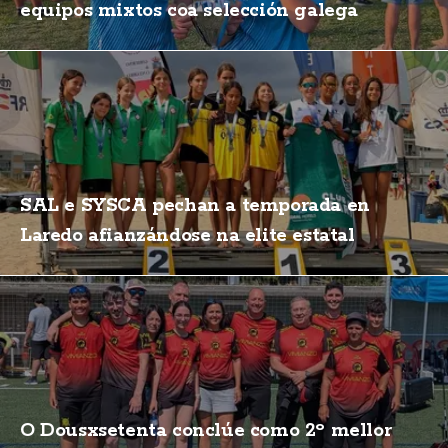
equipos mixtos coa selección galega
SAL e SYSCA pechan a temporada en
Laredo afianzándose na elite estatal
O Dousxsetenta conclúe como 2º mellor