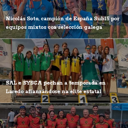
Nicolás Soto, campión de España Sub15 por
equipos mixtos coa selección galega
SAL e SYSCA pechan a temporada en
Laredo afianzándose na elite estatal