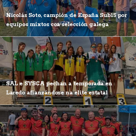
Nicolás Soto, campión de España Sub15 por
equipos mixtos coa selección galega
SAL e SYSCA pechan a temporada en
Laredo afianzándose na elite estatal