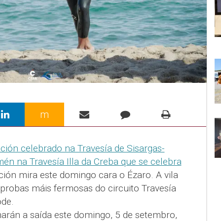
m
ión celebrado na Travesía de Sisargas-
mén na Travesía Illa da Creba que se celebra
ión mira este domingo cara o Ézaro. A vila
probas máis fermosas do circuito Travesía
de.
arán a saída este domingo, 5 de setembro,