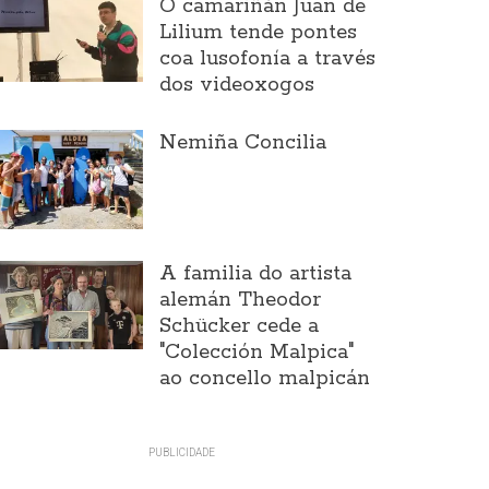
O camariñán Juan de
Lilium tende pontes
coa lusofonía a través
dos videoxogos
Nemiña Concilia
A familia do artista
alemán Theodor
Schücker cede a
"Colección Malpica"
ao concello malpicán