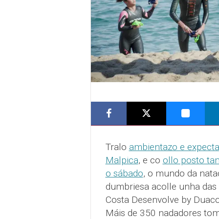
Tralo
ambientazo e expectac
Malpica
, e co
ollo posto ta
o sábado
, o mundo da natac
dumbriesa acolle unha das 
Costa Desenvolve by Duaco
Máis de 350 nadadores tom