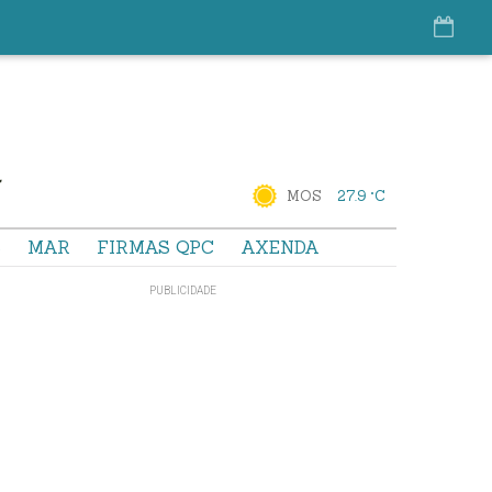
MOS
27.9 °C
S
MAR
FIRMAS QPC
AXENDA