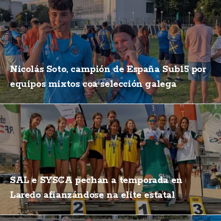
Nicolás Soto, campión de España Sub15 por
equipos mixtos coa selección galega
SAL e SYSCA pechan a temporada en
Laredo afianzándose na elite estatal