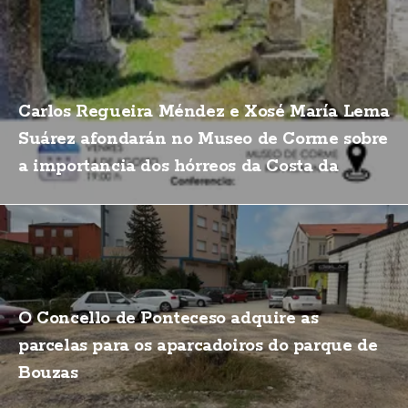
Carlos Regueira Méndez e Xosé María Lema
Suárez afondarán no Museo de Corme sobre
a importancia dos hórreos da Costa da
Morte
O Concello de Ponteceso adquire as
parcelas para os aparcadoiros do parque de
Bouzas