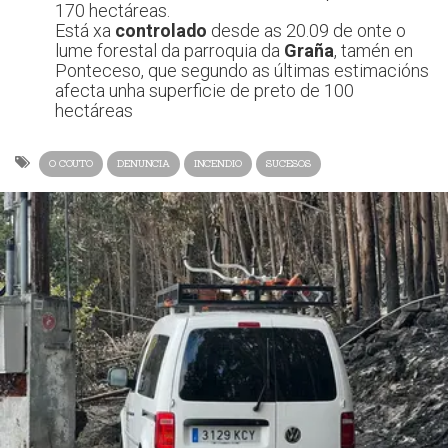
170 hectáreas.
Está xa
controlado
desde as 20.09 de onte o
lume forestal da parroquia da
Graña
, tamén en
Ponteceso, que segundo as últimas estimacións
afecta unha superficie de preto de 100
hectáreas
O COUTO
DENUNCIA
INCENDIO
SUCESOS