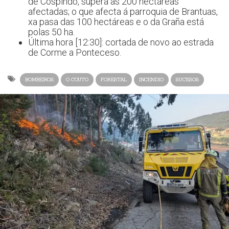
de Cospindo, supera as 200 hectáreas
afectadas; o que afecta á parroquia de Brantuas,
xa pasa das 100 hectáreas e o da Graña está
polas 50 ha.
Última hora [12:30]: cortada de novo ao estrada
de Corme a Ponteceso.
BOMBEIROS
O COUTO
FORESTAL
INCENDIO
SUCESOS