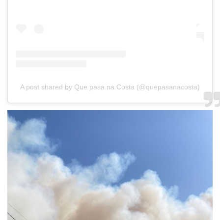
A post shared by Que pasa na Costa (@quepasanacosta)