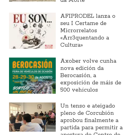
da Morte
AFIPRODEL lanza o
seu I Certame de
Microrrelatos
«Arr3quentando a
Cultura»
Axober volve cunha
nova edición da
Berocasión, a
exposición de máis de
500 vehículos
Un tenso e ateigado
pleno de Corcubión
aprobou finalmente a
partida para permitir a
apertura do Centro de