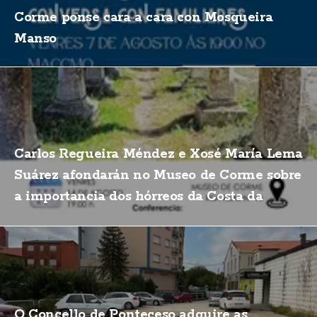
Corme ponse cara a cara con Mosqueira
Manso
Carlos Regueira Méndez e Xosé María Lema
Suárez afondarán no Museo de Corme sobre
a importancia dos hórreos da Costa da
Morte
O Concello de Ponteceso adquire as