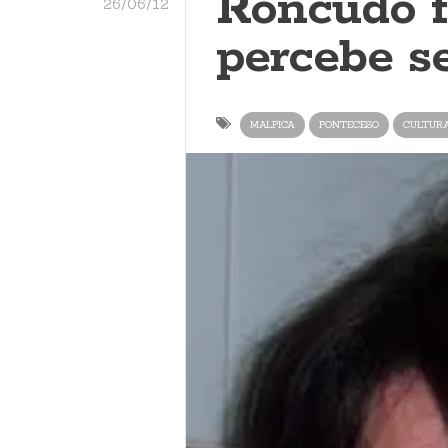
Roncudo f
26/06/12
percebe se
MALPICA
PONTECESO
CULTUR