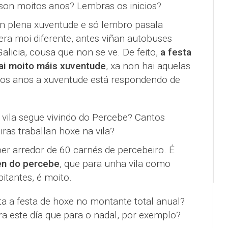
 son moitos anos? Lembras os inicios?
en plena xuventude e só lembro pasala
 era moi diferente, antes viñan autobuses
alicia, cousa que non se ve. De feito,
a festa
ai moito máis xuventude
, xa non hai aquelas
mos anos a xuventude está respondendo de
 a vila segue vivindo do Percebe? Cantos
ras traballan hoxe na vila?
er arredor de 60 carnés de percebeiro. É
en do percebe
, que para unha vila como
tantes, é moito.
ta a festa de hoxe no montante total anual?
ara este día que para o nadal, por exemplo?