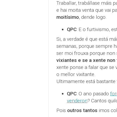
Traballar, trabállase máis 
e hai moita venta que vai pa
moitísimo
, dende logo.
QPC
: E o furtivismo, 
Si, a verdade é que está má
semanas, porque sempre hai
ser moi frouxa porque non 
vixiantes e se a xente non
xente ponse a falar que se v
o mellor vixitante.
Ultimamente está bastante 
QPC
: O ano pasado
for
venderon
? Cantos quil
Pois
outros tantos
imos col