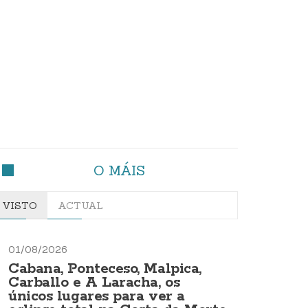
O MÁIS
VISTO
ACTUAL
01/08/2026
Cabana, Ponteceso, Malpica,
Carballo e A Laracha, os
únicos lugares para ver a