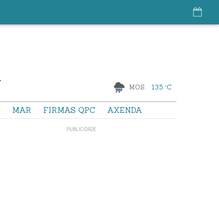
MOS
13.5 °C
S
MAR
FIRMAS QPC
AXENDA