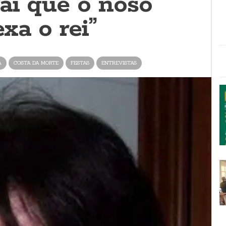
ai que o noso
xa o rei”
A
COSTA DA MORTE
FESTAS
ENTREVISTAS