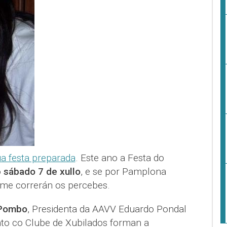
úa festa preparada
. Este ano a Festa do
o
sábado 7 de xullo
, e se por Pamplona
rme correrán os percebes.
 Pombo
, Presidenta da AAVV Eduardo Pondal
to co Clube de Xubilados forman a