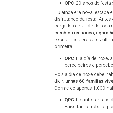
QPC
: 20 anos de festa
Eu aínda era nova, estaba 
disfrutando da festa. Antes
cargados de xente de toda G
cambiou un pouco, agora h
excursións pero estes últi
primeira.
QPC
: E a día de hoxe,
perceibeiros e percebei
Pois a día de hoxe debe hab
dicir,
unhas 60 familias viv
Corme de apenas 1.000 habi
QPC
: E canto represen
Faise tanto traballo p