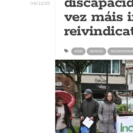
discapaci
04/12/25
vez máis 
reivindica
APEM
ASPADEX
DISCAPACIDAD