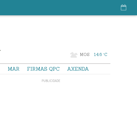
MOS
14.6 °C
S
MAR
FIRMAS QPC
AXENDA