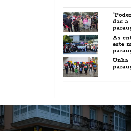
“Podem
das a
parau
As ent
este 
parau
Unha 
parau