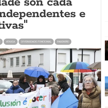
dade son cada
independentes e
tivas"
E
ATAXIA
DIVERSIDADE FUNCIONAL
PASENIÑO