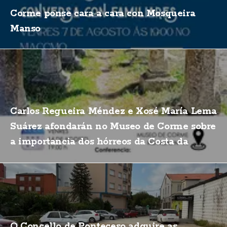
Corme ponse cara a cara con Mosqueira
Manso
Carlos Regueira Méndez e Xosé María Lema
Suárez afondarán no Museo de Corme sobre
a importancia dos hórreos da Costa da
Morte
O Concello de Ponteceso adquire as